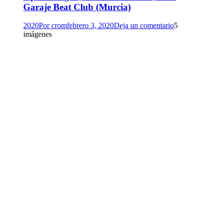
Garaje Beat Club (Murcia)
2020
Por
crom
febrero 3, 2020
Deja un comentario
5
imágenes