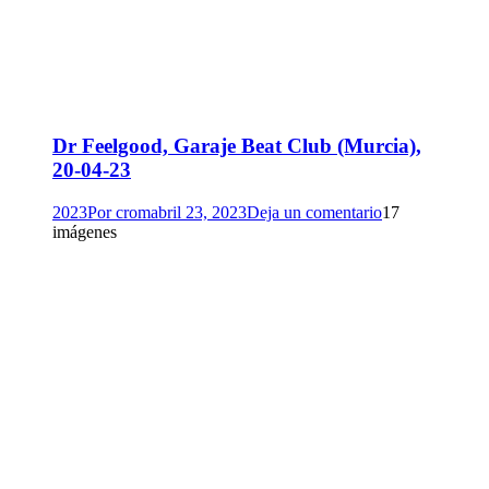
Dr Feelgood, Garaje Beat Club (Murcia),
20-04-23
2023
Por
crom
abril 23, 2023
Deja un comentario
17
imágenes