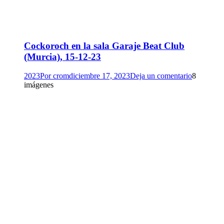
Cockoroch en la sala Garaje Beat Club
(Murcia), 15-12-23
2023
Por
crom
diciembre 17, 2023
Deja un comentario
8
imágenes