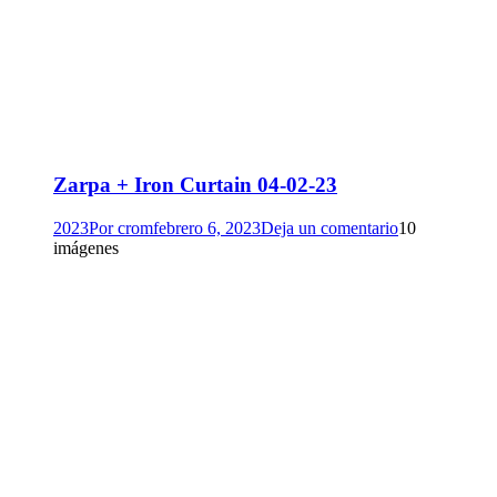
Zarpa + Iron Curtain 04-02-23
2023
Por
crom
febrero 6, 2023
Deja un comentario
10
imágenes