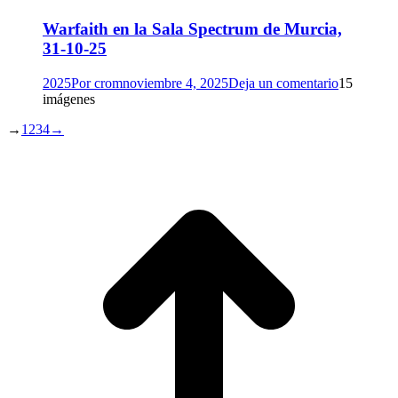
Warfaith en la Sala Spectrum de Murcia,
31-10-25
2025
Por
crom
noviembre 4, 2025
Deja un comentario
15
imágenes
→
1
2
3
4
→